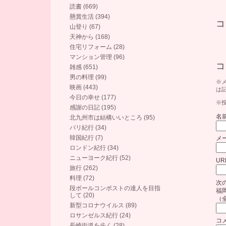
読書 (669)
懸賞生活 (394)
コ
山登り (67)
天神から (168)
住宅リフォーム (28)
マンション管理 (96)
コ
雑感 (651)
男の料理 (99)
※
映画 (443)
は
今日の幸せ (177)
※
感謝の日記 (195)
名前
北九州市は結構いいところ (95)
パリ紀行 (34)
韓国紀行 (7)
メ
ロンドン紀行 (34)
ニューヨーク紀行 (52)
UR
旅行 (262)
料理 (72)
次
段ボールコンポストの達人を目指
福
して (20)
（
新型コロナウイルス (89)
ロサンゼルス紀行 (24)
コ
長崎街道を歩く (28)