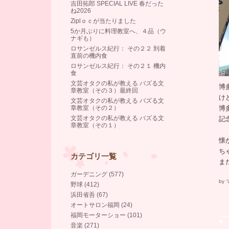
吉田拓郎 SPECIAL LIVE 春だった
ね2026
Ziplｏｃが当たりました
5か月ぶりに料理教室へ、４品（ウ
ナギも）
ロサンゼルス紀行： その２２ 到着
直前の機内食
ロサンゼルス紀行： その２１ 機内
食
文芸オタクの私が教える バズる文
博
章教室（その３）最終回
け
文芸オタクの私が教える バズる文
章教室（その２）
博
文芸オタクの私が教える バズる文
記
章教室（その１）
懐
ち
カテゴリ一覧
ま
ガーデニング (577)
by
野球 (412)
浜田省吾 (67)
オートサロン福岡 (24)
福岡モーターショー (101)
音楽 (271)