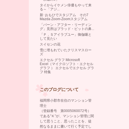
タイからイケメン俳優もやって来
る～「アジ...
新･おもひでスタジアム その7
Mazda Zoom-Zoomスタジアム
「バーン・アフター・リーディン
グ」見所はブラッド・ピットの鼻...
「Ｐ．Ｓアイラブユー」御伽噺と
して見たい
スイセンの花
雪に埋もれていたクリスマスロー
ズ
エクセル グラフ Microsoft
Excel（マイクロソフト・エクセル
グラフ ） エクセルでエクセル グラ
フ 特集
このブログについて
福岡県小郡市在住のマンション管
理士
（登録番号 第0005060072号）
である”Ｋ”が、マンション管理に関
して思うこと、思ったことを、徒
然なるままに書いて行く予定でし